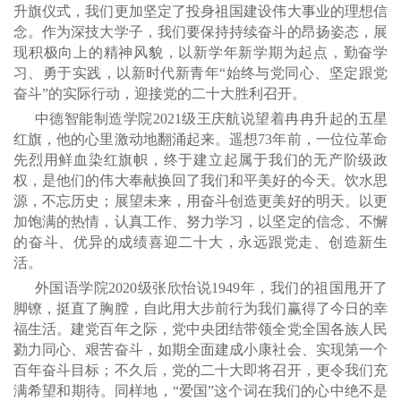
升旗仪式，我们更加坚定了投身祖国建设伟大事业的理想信
念。作为深技大学子，我们要保持持续奋斗的昂扬姿态，展
现积极向上的精神风貌，以新学年新学期为起点，勤奋学
习、勇于实践，以新时代新青年“始终与党同心、坚定跟党
奋斗”的实际行动，迎接党的二十大胜利召开。
中德智能制造学院2021级王庆航说望着冉冉升起的五星
红旗，他的心里激动地翻涌起来。遥想73年前，一位位革命
先烈用鲜血染红旗帜，终于建立起属于我们的无产阶级政
权，是他们的伟大奉献换回了我们和平美好的今天。饮水思
源，不忘历史；展望未来，用奋斗创造更美好的明天。以更
加饱满的热情，认真工作、努力学习，以坚定的信念、不懈
的奋斗、优异的成绩喜迎二十大，永远跟党走、创造新生
活。
外国语学院2020级张欣怡说1949年，我们的祖国甩开了
脚镣，挺直了胸膛，自此用大步前行为我们赢得了今日的幸
福生活。建党百年之际，党中央团结带领全党全国各族人民
勠力同心、艰苦奋斗，如期全面建成小康社会、实现第一个
百年奋斗目标；不久后，党的二十大即将召开，更令我们充
满希望和期待。同样地，“爱国”这个词在我们的心中绝不是