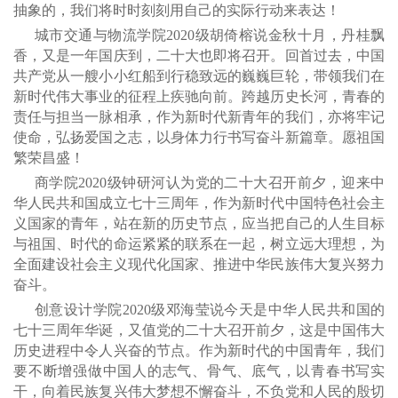
抽象的，我们将时时刻刻用自己的实际行动来表达！
城市交通与物流学院2020级胡倚榕说金秋十月，丹桂飘
香，又是一年国庆到，二十大也即将召开。回首过去，中国
共产党从一艘小小红船到行稳致远的巍巍巨轮，带领我们在
新时代伟大事业的征程上疾驰向前。跨越历史长河，青春的
责任与担当一脉相承，作为新时代新青年的我们，亦将牢记
使命，弘扬爱国之志，以身体力行书写奋斗新篇章。愿祖国
繁荣昌盛！
商学院2020级钟研河认为党的二十大召开前夕，迎来中
华人民共和国成立七十三周年，作为新时代中国特色社会主
义国家的青年，站在新的历史节点，应当把自己的人生目标
与祖国、时代的命运紧紧的联系在一起，树立远大理想，为
全面建设社会主义现代化国家、推进中华民族伟大复兴努力
奋斗。
创意设计学院2020级邓海莹说今天是中华人民共和国的
七十三周年华诞，又值党的二十大召开前夕，这是中国伟大
历史进程中令人兴奋的节点。作为新时代的中国青年，我们
要不断增强做中国人的志气、骨气、底气，以青春书写实
干，向着民族复兴伟大梦想不懈奋斗，不负党和人民的殷切